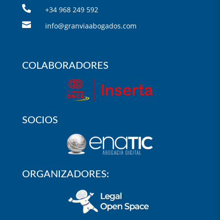

+34 968 249 592

info@granviaabogados.com
COLABORADORES
SOCIOS
ORGANIZADORES: