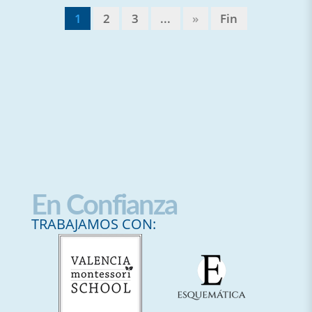
1
2
3
...
»
Fin
En Confianza
TRABAJAMOS CON: