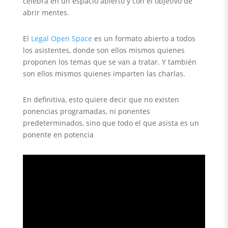
celebra en un espacio abierto y con el objetivo de
abrir mentes.
El
Legal Open Space
es un formato abierto a todos
los asistentes, donde son ellos mismos quienes
proponen los temas que se van a tratar. Y también
son ellos mismos quienes imparten las charlas.
En definitiva, esto quiere decir que no existen
ponencias programadas, ni ponentes
predeterminados, sino que todo el que asista es un
ponente en potencia