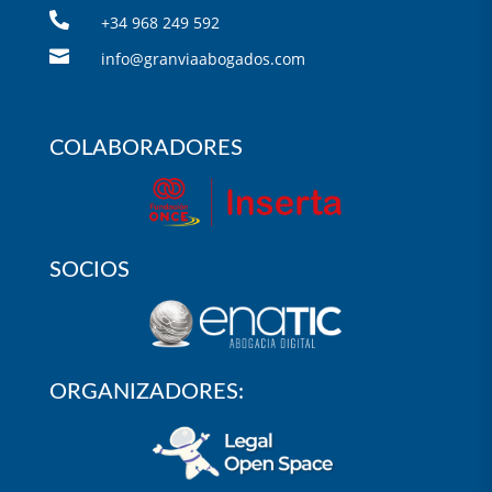

+34 968 249 592

info@granviaabogados.com
COLABORADORES
SOCIOS
ORGANIZADORES: