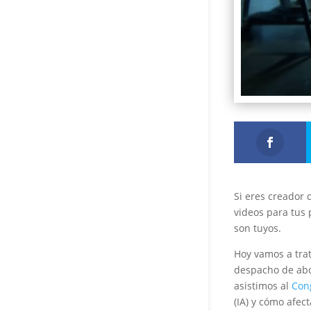
Si eres creador d
videos para tus 
son tuyos.
Hoy vamos a tra
despacho de abo
asistimos al
Cong
(IA) y cómo afec