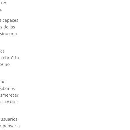
s no
.
as capaces
s de las
 sino una
nes
a obra? La
ce no
que
sitamos
desmerecer
cia y que
 usuarios
compensar a