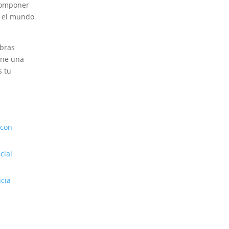
 componer
, el mundo
obras
ene una
s tu
 con
cial
ncia