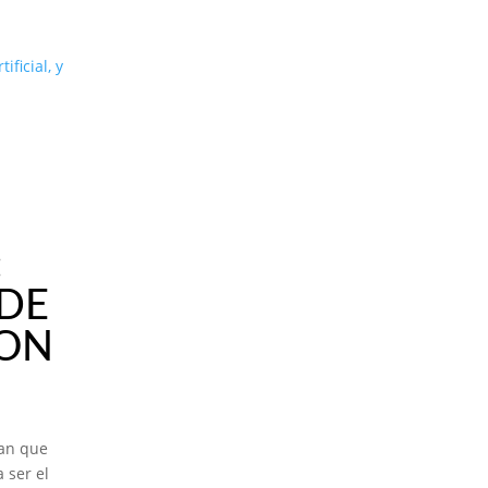
ficial, y
:
 DE
CON
tan que
 ser el