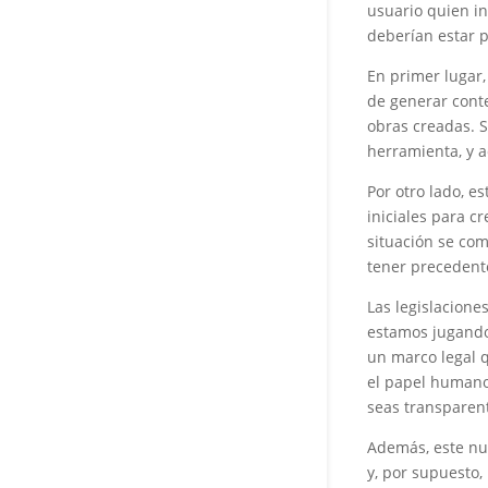
usuario quien in
deberían estar 
En primer lugar,
de generar conte
obras creadas. S
herramienta, y a
Por otro lado, e
iniciales para c
situación se com
tener precedent
Las legislacione
estamos jugando
un marco legal q
el papel humano
seas transparent
Además, este nue
y, por supuesto,