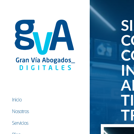
S
C
C
I
A
T
Inicio
Nosotros
T
Servicios
8 Abr,