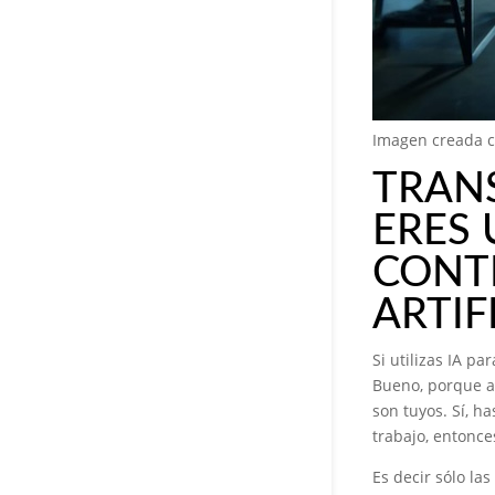
Imagen creada c
TRANS
ERES
CONT
ARTIF
Si utilizas IA p
Bueno, porque a
son tuyos. Sí, h
trabajo, entonce
Es decir sólo l