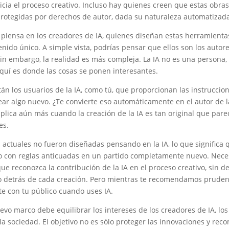
icia el proceso creativo. Incluso hay quienes creen que estas obra
protegidas por derechos de autor, dada su naturaleza automatizada
 piensa en los creadores de IA, quienes diseñan estas herramient
nido único. A simple vista, podrías pensar que ellos son los autore
in embargo, la realidad es más compleja. La IA no es una persona,
quí es donde las cosas se ponen interesantes.
stán los usuarios de la IA, como tú, que proporcionan las instruccio
rear algo nuevo. ¿Te convierte eso automáticamente en el autor de l
plica aún más cuando la creación de la IA es tan original que pare
es.
s actuales no fueron diseñadas pensando en la IA, lo que significa 
 con reglas anticuadas en un partido completamente nuevo. Nece
ue reconozca la contribución de la IA en el proceso creativo, sin 
 detrás de cada creación. Pero mientras te recomendamos pruden
e con tu público cuando uses IA.
vo marco debe equilibrar los intereses de los creadores de IA, los
 la sociedad. El objetivo no es sólo proteger las innovaciones y re