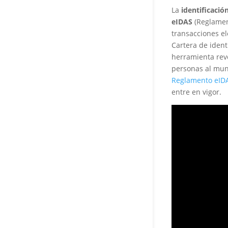
La
identificació
eIDAS
(Reglament
transacciones el
Cartera de iden
herramienta revo
personas al mund
Reglamento eID
entre en vigor.