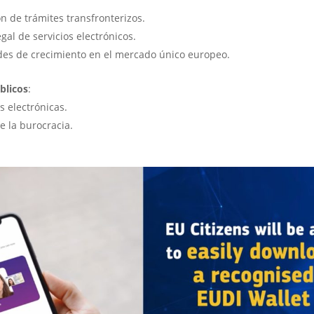
ón de trámites transfronterizos.
egal de servicios electrónicos.
es de crecimiento en el mercado único europeo.
blicos
:
s electrónicas.
 la burocracia.