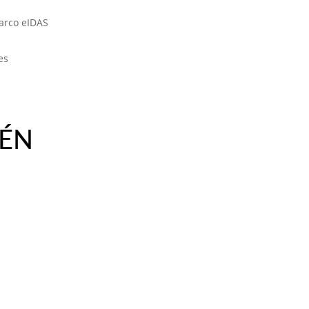
arco eIDAS
es
IÉN