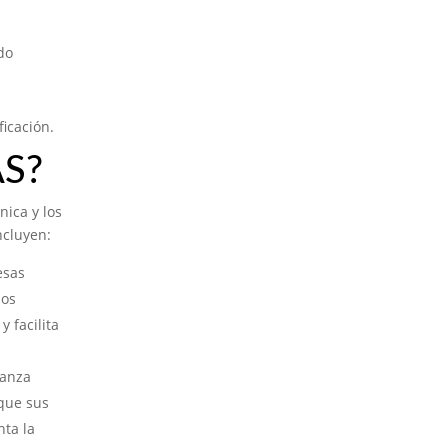
do
ficación.
S?
nica y los
ncluyen:
esas
ios
y facilita
ianza
 que sus
nta la