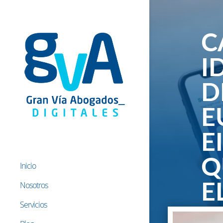
C
I
D
E
E
Q
Inicio
Nosotros
E
Servicios
18 Mar