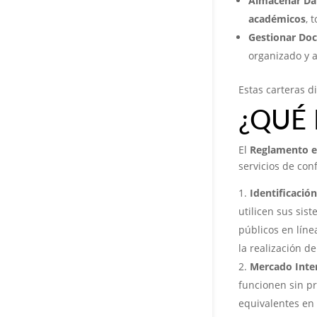
Almacenar Da
académicos
, 
Gestionar Doc
organizado y a
Estas carteras d
¿QUÉ 
El
Reglamento 
servicios de con
Identificación
utilicen sus sis
públicos en línea
la realización d
Mercado Inter
funcionen sin pr
equivalentes en 