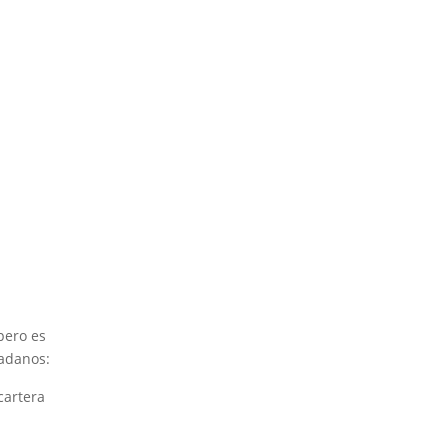
 pero es
dadanos:
cartera