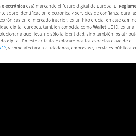
n electrónica
está marcando el futuro digital de Europa. El
Reglam
o sobre identificación electrónica y servicios de confianza para la
ectrónicas en el mercado interior) es un hito crucial en este camino
tidad digital europea, también conocida como
Wallet
UE ID, es una
lucionaria que lleva, no sólo la identidad, sino también los atribut
o digital. En este artículo, exploraremos los aspectos clave de el
AS2
, y cómo afectará a ciudadanos, empresas y servicios públicos 