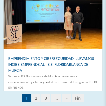
EMPRENDIMIENTO Y CIBERSEGURIDAD: LLEVAMOS
INCIBE EMPRENDE AL I.E.S. FLORIDABLANCA DE
MURCIA
Vamos al IES Floridablanca de Murcia a hablar sobre
emprendimiento y ciberseguridad en el marco del programa INCIBE
EMPRENDE.
1
2
3
...
»
Fin