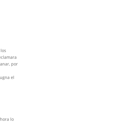
 los
reclamara
anar, por
pugna el
hora lo