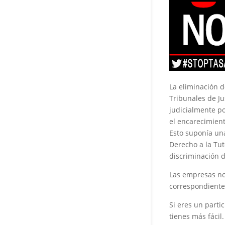
La eliminación d
Tribunales de Ju
judicialmente po
el encarecimient
Esto suponía una
Derecho a la Tut
discriminación 
Las empresas no
correspondiente
Si eres un parti
tienes más fácil.