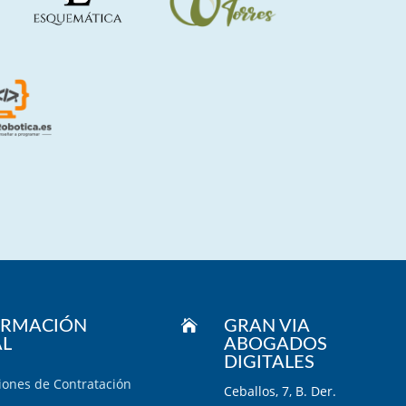
ORMACIÓN

GRAN VIA
AL
ABOGADOS
DIGITALES
iones de Contratación
Ceballos, 7, B. Der.