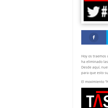
Hoy os traemos u
ha eliminado las 
Desde aquí, nue
para que esto su
El movimiento “N