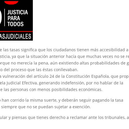
e las tasas significa que los ciudadanos tienen más accesibilidad a
sticia, ya que la situación anterior hacía que muchas veces no se 
rque no merecía la pena, aún existiendo altas probabilidades de g
o del proceso que las éstas conllevaban.
 vulneración del artículo 24 de la Constitución Española, que pro
ela Judicial Efectiva, generando indefensión, por no hablar de la
de las personas con menos posibilidades económicas.
 han corrido la misma suerte, y deberán seguir pagando la tasa
 siempre que no se puedan sujetar a exención.
cular y piensas que tienes derecho a reclamar ante los tribunales, a