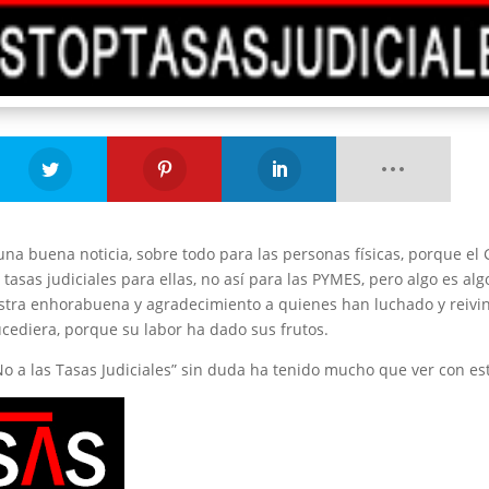
na buena noticia, sobre todo para las personas físicas, porque el
tasas judiciales para ellas, no así para las PYMES, pero algo es alg
stra enhorabuena y agradecimiento a quienes han luchado y reivi
cediera, porque su labor ha dado sus frutos.
o a las Tasas Judiciales” sin duda ha tenido mucho que ver con est