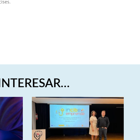
ises.
 INTERESAR…