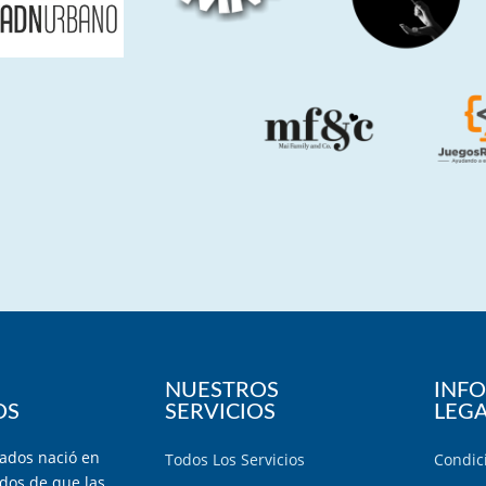
NUESTROS
INF
OS
SERVICIOS
LEG
ados nació en
Todos Los Servicios
Condic
dos de que las