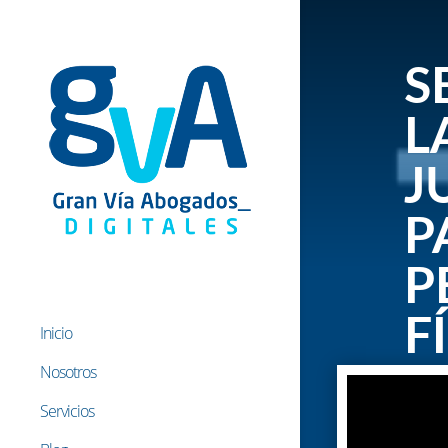
S
L
J
P
P
F
Inicio
Nosotros
11 Mar
Servicios