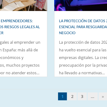
A EMPRENDEDORES:
LA PROTECCIÓN DE DATOS 
OS RIESGOS LEGALES AL
ESENCIAL PARA RESGUARDA
ER
NEGOCIO
egales al emprender un
La protección de datos 20
n España: más allá de
ha vuelto esencial para las
 económicos y
empresas digitales. La cre
cos, muchos proyectos
preocupación por la priva
or no atender estos...
ha llevado a normativas...
1
2
3
...
»