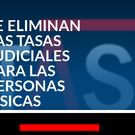
E ELIMINAN
AS TASAS
UDICIALES
ARA LAS
ERSONAS
ÍSICAS
, 2015
|
0 Comentarios