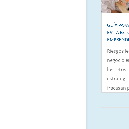
GUÍA PAR
EVITA EST
EMPREND
Riesgos l
negocio e
los retos
estratégi
fracasan p