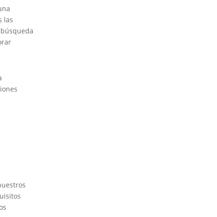
 una
 las
a búsqueda
orar
a
ciones
nuestros
uisitos
os