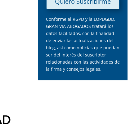
Quiero Suscribirme
Conforme al RGPD y la LOPDGDD,
GRAN VIA ABOGADOS tratará los
datos facilitados, con la finalidad
de enviar las actualizaciones del
blog, así como noticias que puedan
ser del interés del suscriptor
relacionadas con las actividades de
la firma y consejos legales.
AD