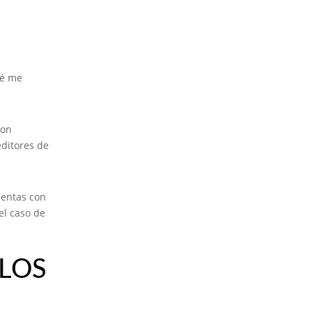
ué me
con
editores de
ientas con
el caso de
 LOS