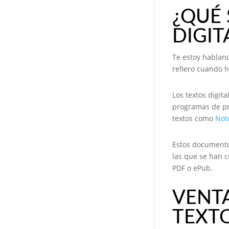
¿QUÉ 
DIGIT
Te estoy habland
refiero cuando h
Los textos digit
programas de p
textos como
Not
Estos documento
las que se han c
PDF o ePub.
VENTA
TEXTO