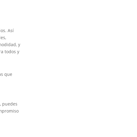
os. Así
es,
modidad, y
ra todos y
as que
, puedes
ompromiso