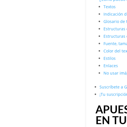
Textos
Indicación 
Glosario de
Estructuras 
Estructuras d
Fuente, tam
Color del te
Estilos
Enlaces
No usar imág
Suscríbete a G
¡Tu suscripció
APUES
EN TU