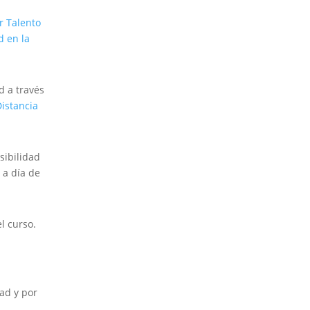
r Talento
d en la
 a través
istancia
sibilidad
 a día de
l curso.
ad y por