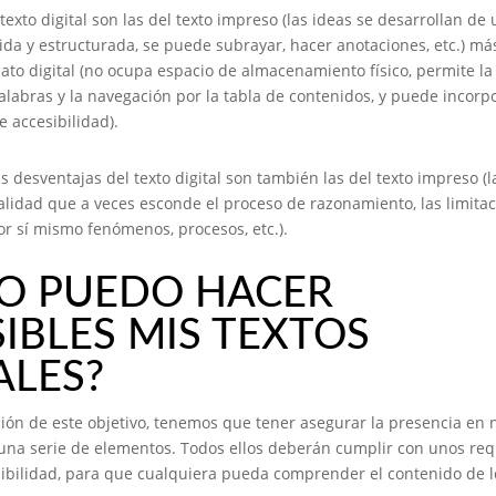
texto digital son las del texto impreso (las ideas se desarrollan de
a y estructurada, se puede subrayar, hacer anotaciones, etc.) más
ato digital (no ocupa espacio de almacenamiento físico, permite l
labras y la navegación por la tabla de contenidos, y puede incorp
e accesibilidad).
as desventajas del texto digital son también las del texto impreso (l
nealidad que a veces esconde el proceso de razonamiento, las limita
or sí mismo fenómenos, procesos, etc.).
O PUEDO HACER
IBLES MIS TEXTOS
ALES?
ión de este objetivo, tenemos que tener asegurar la presencia en 
na serie de elementos. Todos ellos deberán cumplir con unos req
sibilidad, para que cualquiera pueda comprender el contenido de l