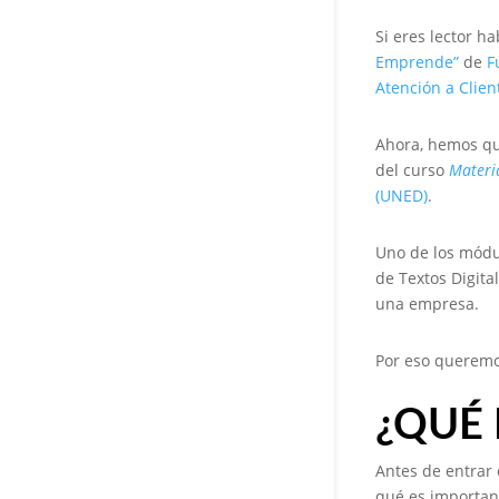
Si eres lector h
Emprende”
de
F
Atención a Clien
Ahora, hemos qu
del curso
Materia
(UNED)
.
Uno de los módul
de Textos Digita
una empresa.
Por eso queremos
¿QUÉ 
Antes de entrar 
qué es importan