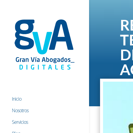
R
T
D
A
4 May,
Inicio
Nosotros
Servicios