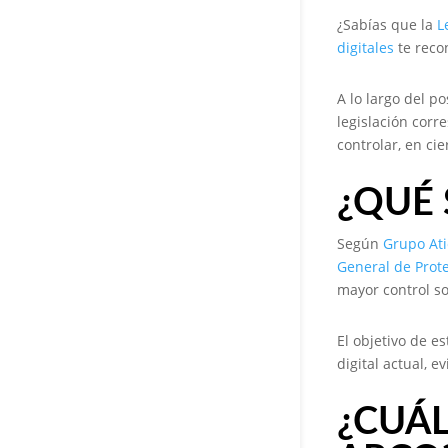
¿Sabías que la
L
digitales
te reco
A lo largo del p
legislación corr
controlar, en ci
¿QUÉ
Según
Grupo At
General de Prot
mayor control so
El objetivo de e
digital actual, 
¿CUÁ