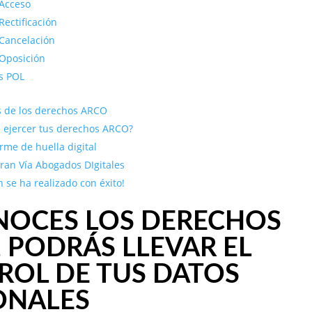
Acceso
ectificación
Cancelación
Oposición
s POL
as de los derechos ARCO
ejercer tus derechos ARCO?
orme de huella digital
ran Vía Abogados DIgitales
n se ha realizado con éxito!
ONOCES LOS DERECHOS
 PODRÁS LLEVAR EL
ROL DE TUS DATOS
ONALES