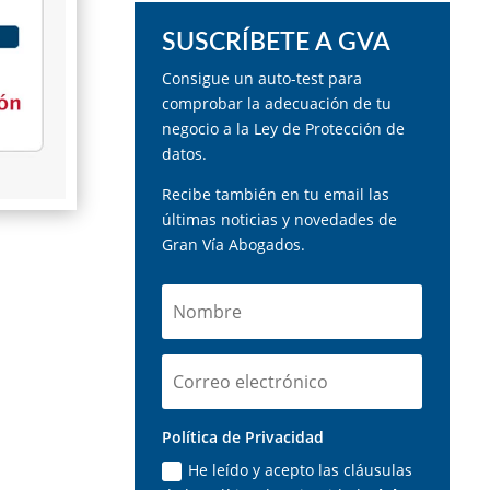
SUSCRÍBETE A GVA
Consigue un auto-test para
comprobar la adecuación de tu
negocio a la Ley de Protección de
datos.
Recibe también en tu email las
últimas noticias y novedades de
Gran Vía Abogados.
Política de Privacidad
He leído y acepto las cláusulas