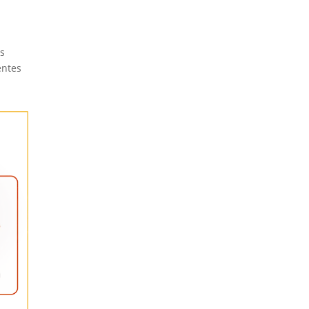
s
entes