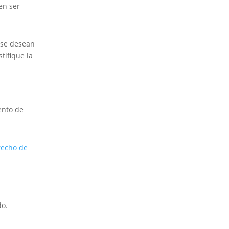
en ser
e se desean
tifique la
ento de
recho de
do.