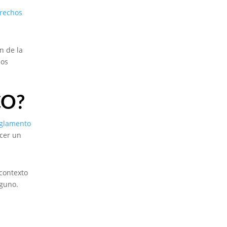
erechos
n de la
nos
CO?
glamento
rcer un
contexto
lguno.