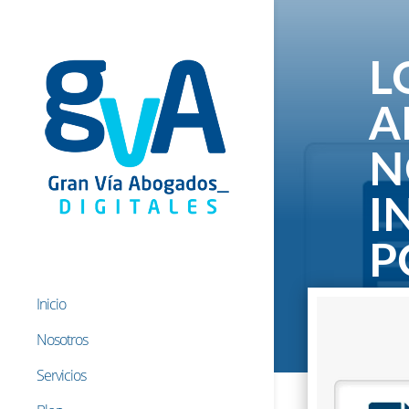
L
A
N
I
P
Inicio
19 Dic
Nosotros
Servicios