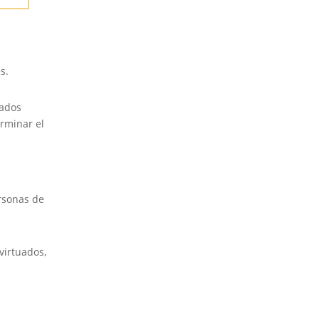
s.
tados
erminar el
ersonas de
virtuados,