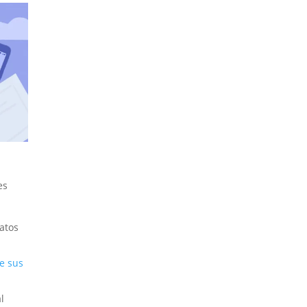
es
datos
e sus
l