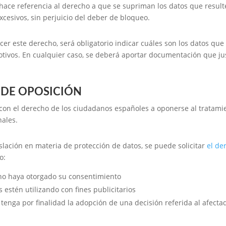
 hace referencia al derecho a que se supriman los datos que result
cesivos, sin perjuicio del deber de bloqueo.
rcer este derecho, será obligatorio indicar cuáles son los datos qu
otivos. En cualquier caso, se deberá aportar documentación que jus
DE OPOSICIÓN
con el derecho de los ciudadanos españoles a oponerse al tratami
ales.
islación en materia de protección de datos, se puede solicitar
el de
o:
 no haya otorgado su consentimiento
s estén utilizando con fines publicitarios
 tenga por finalidad la adopción de una decisión referida al afecta