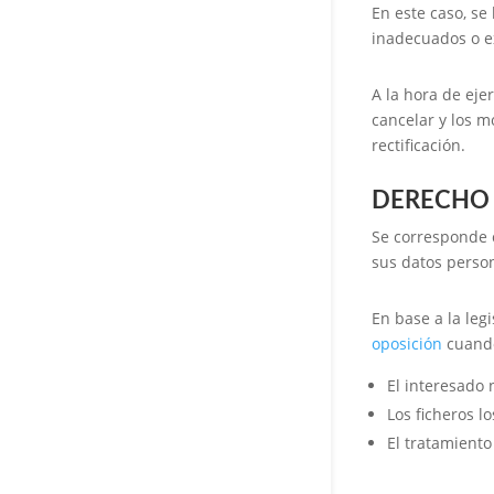
En este caso, se
inadecuados o ex
A la hora de eje
cancelar y los m
rectificación.
DERECHO 
Se corresponde 
sus datos person
En base a la leg
oposición
cuand
El interesado
Los ficheros lo
El tratamiento