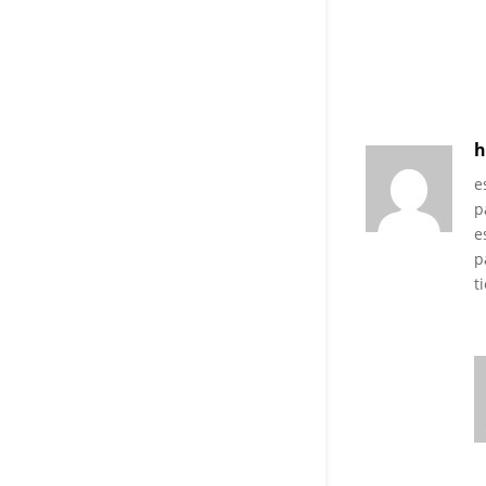
h
e
p
e
p
t