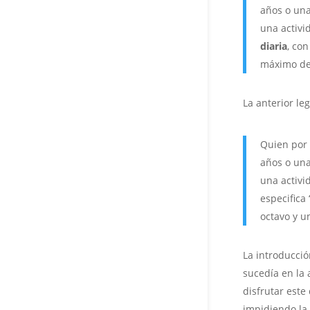
años o una
una activi
diaria
, con
máximo de 
La anterior leg
Quien por 
años o una
una activi
especifica 
octavo y u
La introducció
sucedía en la 
disfrutar este
impidiendo la