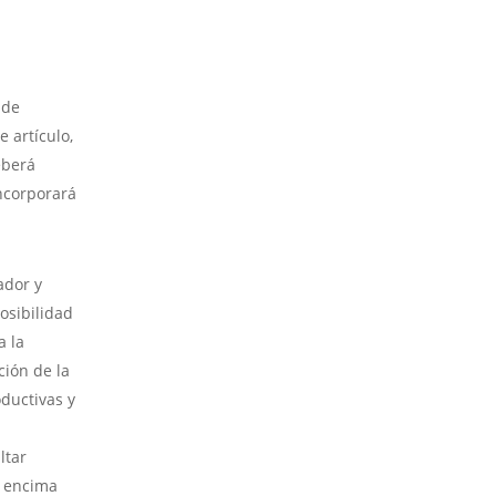
 de
e artículo,
eberá
incorporará
ador y
osibilidad
a la
ción de la
oductivas y
ltar
r encima