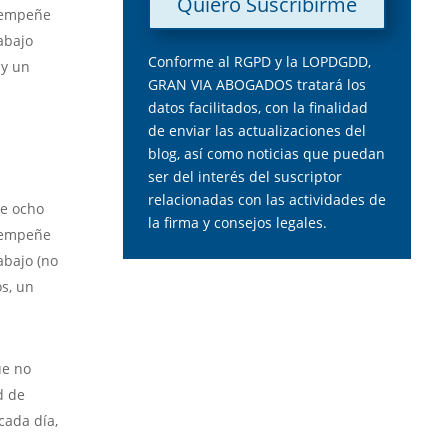
Quiero Suscribirme
esempeñe
abajo
Conforme al RGPD y la LOPDGDD,
 y un
GRAN VIA ABOGADOS tratará los
datos facilitados, con la finalidad
de enviar las actualizaciones del
blog, así como noticias que puedan
ser del interés del suscriptor
relacionadas con las actividades de
de ocho
la firma y consejos legales.
esempeñe
abajo (no
os, un
ue no
d de
cada día,