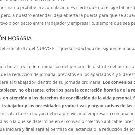
norma no prohíbe la acumulación. Es cierto que no recoge tal posi
ero, a nuestro entender, deja abierta la puerta para que se acue
tivo o por pacto entre trabajador y empresario, siempre que sea p
ÓN HORARIA
del artículo 37 del NUEVO E.T queda redactado del siguiente modo
ión horaria y la determinación del período de disfrute del permiso
 de la reducción de jornada, previstos en los apartados 4 y 5 de est
erá al trabajador, dentro de su jornada ordinaria.
Los convenios c
ablecer, no obstante, criterios para la concreción horaria de la r
, en atención a los derechos de conciliación de la vida personal, f
l trabajador y las necesidades productivas y organizativas de las
dor, salvo fuerza mayor, deberá preavisar al empresario con una an
días o la que se determine en el convenio colectivo aplicable, prec
e iniciará y finalizará el permiso de lactancia o la reducción de jo