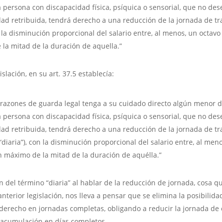
 persona con discapacidad física, psíquica o sensorial, que no d
dad retribuida, tendrá derecho a una reducción de la jornada de tr
 la disminución proporcional del salario entre, al menos, un octavo
la mitad de la duración de aquella.”
islación, en su art. 37.5 establecía:
razones de guarda legal tenga a su cuidado directo algún menor 
 persona con discapacidad física, psíquica o sensorial, que no d
dad retribuida, tendrá derecho a una reducción de la jornada de tr
“diaria”), con la disminución proporcional del salario entre, al men
n máximo de la mitad de la duración de aquélla.”
n del término “diaria” al hablar de la reducción de jornada, cosa q
anterior legislación, nos lleva a pensar que se elimina la posibilida
 derecho en jornadas completas, obligando a reducir la jornada de 
 acumulación en días completos.